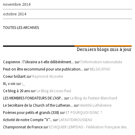
novembre 2014
octobre 2014
TOUTES LES ARCHIVES
Derniers blogs mis à jour
Caspienne : l’Ukraine a-t-elle délibérément...
sur
l'information nationaliste
Peut-on être excommunié pour une publication...
sur
BELGICATHO
Coeur brûlant
sur
Raymond Alcovère
III, v-viii
sur
;_
Ce blog à 20 ans
sur
Le Blog de Louis-Paul
LES MEMBRES FONDATEURS DE L'ASP...
sur
Le Blog du Pasteur Blanchard
Le Secrétaire de la Church of the Lutheran...
sur
Identité Luthérienne
Poèmes pour petits et grands (338)
sur
ET POURQUOI DONC ?
Activité de notre Compte ”X”...
sur
LAFAUTEAROUSSEAU
Championnat de France
sur
ECHIQUIER LEMPDAIS - Fédération Française des...